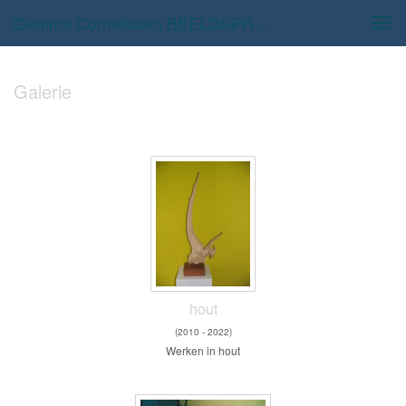
Gemma Cornelissen BEELDSPRAAK - Galerie
Tog
navi
Galerie
hout
(2010 - 2022)
Werken in hout