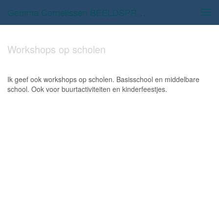
Gemma Cornelissen BEELDSPRAAK - Workshops Op Scholen
Tog
navi
Workshops op scholen
Ik geef ook workshops op scholen. Basisschool en middelbare
school. Ook voor buurtactiviteiten en kinderfeestjes.