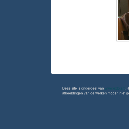
Deze site is onderdeel van
www.exto.art
. 
afbeeldingen van de werken mogen niet geb