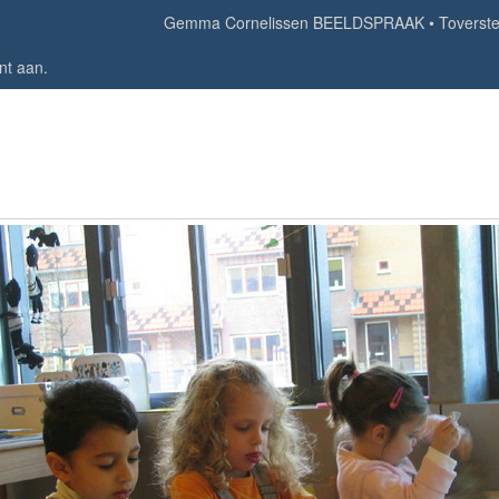
Gemma Cornelissen BEELDSPRAAK
Toverst
nt aan
.